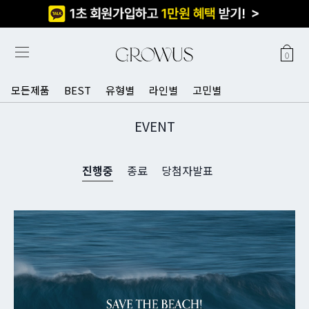
0
모든제품
BEST
유형별
라인별
고민별
EVENT
진행중
종료
당첨자발표