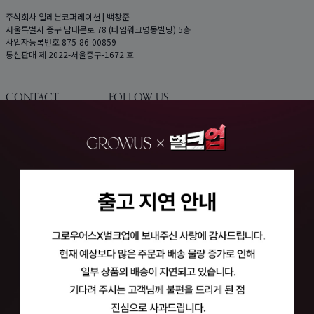
주식회사 일레븐코퍼레이션 | 백창준
서울특별시 중구 남대문로 78 (타임워크명동빌딩) 5층
사업자등록번호 875-86-00859
통신판매 제 2022-서울중구-1672 호
CONTACT
FOLLOW US
고객센터
Kakao
1661-3024
Instagram
평일 10:00~17:00
토,일요일 및 공휴일 휴무
마케팅 제휴 문의
growus@growus.kr
입점 및 해외수출 문의
global@11corp.co.kr