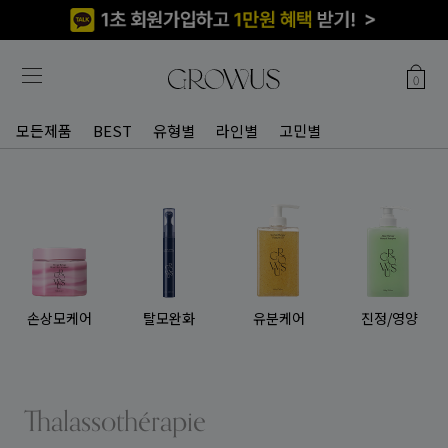
청담샵 PICK 원조노워시
데미지 테라피 노워시 트리트먼트
0
2
/
6
모든제품
BEST
유형별
라인별
고민별
지에 막힌 두피를 깨우다
두피 탄력의 시작
내 고민에 맞는 케어,
탈모 케어의 첫 시작
여름은 수분으로 채우
노 버블쿨링으로 1초케어
다시마 모공 탄력 케어
그로우어스 맞춤 솔루션
바르는 비오틴 샷 세럼!
산뜻한 탄력으로 모발 코
NEW 씨솔트 퓨리파잉 버블토닉
알게 테라피 미네랄 샴푸
리커버 테라피 헤어 부스터 세럼 EX
고민별 제품 찾아보기
씨솔트 테라피 트리트먼트
손상모케어
탈모완화
유분케어
진정/영양
Thalassothérapie